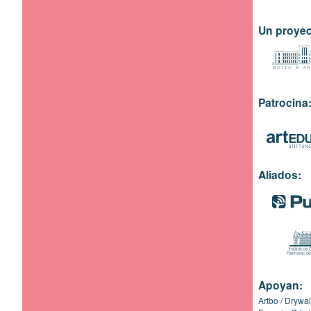
Un proyec
Patrocina
Aliados:
Apoyan:
Artbo
Drywal