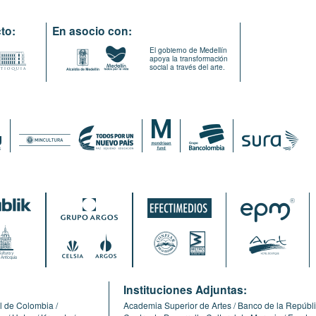
to:
En asocio con:
El gobierno de Medellín
apoya la transformación
social a través del arte.
:
Instituciones Adjuntas:
l de Colombia
Academia Superior de Artes
Banco de la Repúbl