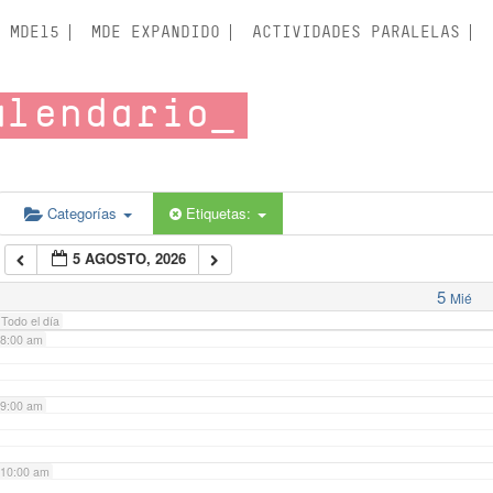
3:00 am
MDE15
MDE EXPANDIDO
ACTIVIDADES PARALELAS
4:00 am
alendario
5:00 am
6:00 am
Categorías
Etiquetas:
5 AGOSTO, 2026
7:00 am
5
Mié
Todo el día
8:00 am
9:00 am
10:00 am