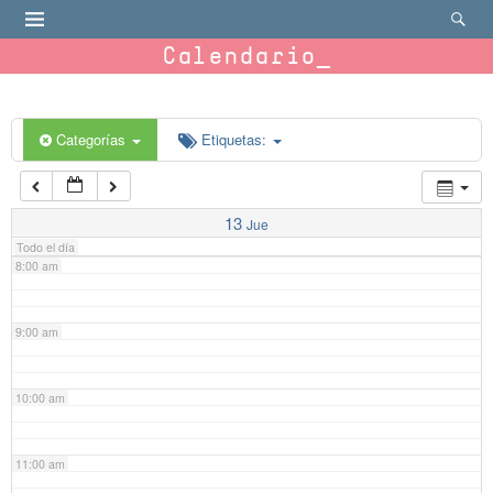
4:00 am
Calendario
5:00 am
6:00 am
Categorías
Etiquetas:
7:00 am
13
Jue
Todo el día
8:00 am
9:00 am
10:00 am
11:00 am