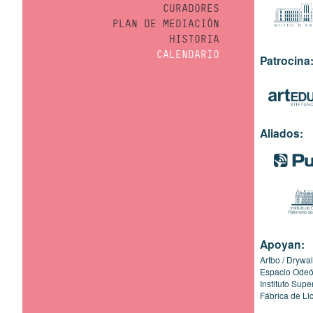
CURADORES
PLAN DE MEDIACIÓN
HISTORIA
CALENDARIO
Patrocina
Aliados:
Apoyan:
Artbo
Drywal
Espacio Ode
Instituto Sup
Fábrica de Li