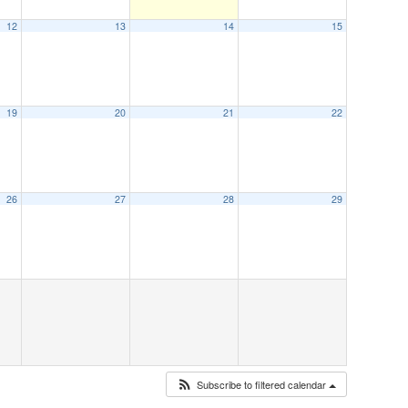
12
13
14
15
19
20
21
22
26
27
28
29
Subscribe to filtered calendar