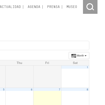
ACTUALIDAD
AGENDA
PRENSA
MUSEO
Month
Thu
Fri
Sat
1
5
6
7
8