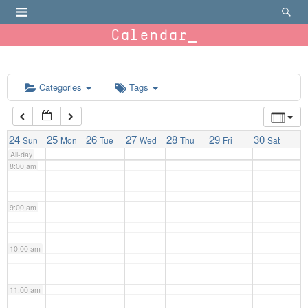
4:00 am
Calendar
5:00 am
6:00 am
Categories
Tags
7:00 am
24
25
26
27
28
29
30
Sun
Mon
Tue
Wed
Thu
Fri
Sat
All-day
8:00 am
9:00 am
10:00 am
11:00 am