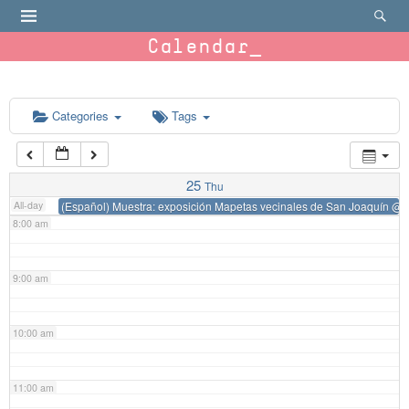
4:00 am
Calendar
5:00 am
6:00 am
Categories
Tags
7:00 am
25
Thu
All-day
(Español) Muestra: exposición Mapetas vecinales de San Joaquín
@ 
8:00 am
9:00 am
10:00 am
11:00 am