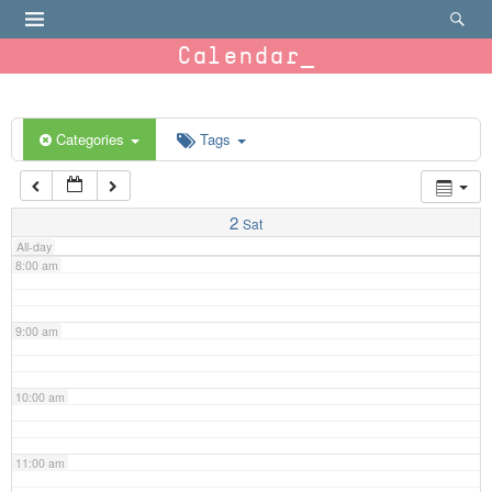
4:00 am
Calendar
5:00 am
6:00 am
Categories
Tags
7:00 am
2
Sat
All-day
8:00 am
9:00 am
10:00 am
11:00 am