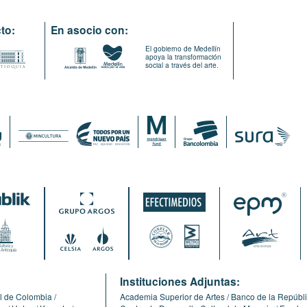
to:
En asocio con:
El gobierno de Medellín
apoya la transformación
social a través del arte.
:
Instituciones Adjuntas:
l de Colombia
Academia Superior de Artes
Banco de la Repúbl