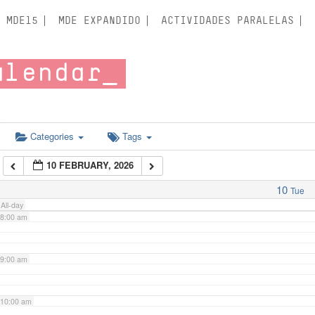
3:00 am
MDE15
MDE EXPANDIDO
ACTIVIDADES PARALELAS
4:00 am
alendar
5:00 am
6:00 am
Categories
Tags
10 FEBRUARY, 2026
7:00 am
10
Tue
All-day
8:00 am
9:00 am
10:00 am