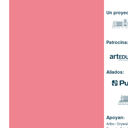
Un proyec
Patrocina
Aliados:
Apoyan:
Artbo
Drywal