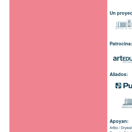
Un proyec
Patrocina
Aliados:
Apoyan:
Artbo
Drywal