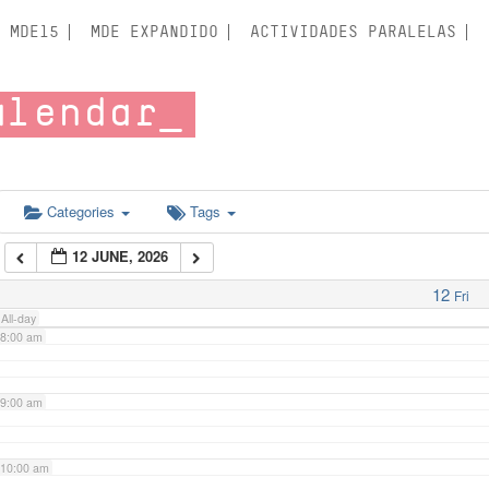
3:00 am
MDE15
MDE EXPANDIDO
ACTIVIDADES PARALELAS
4:00 am
alendar
5:00 am
6:00 am
Categories
Tags
12 JUNE, 2026
7:00 am
12
Fri
All-day
8:00 am
9:00 am
10:00 am