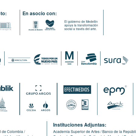
to:
En asocio con:
El gobierno de Medellín
apoya la transformación
social a través del arte.
:
Instituciones Adjuntas:
l de Colombia
Academia Superior de Artes
Banco de la Repúbl