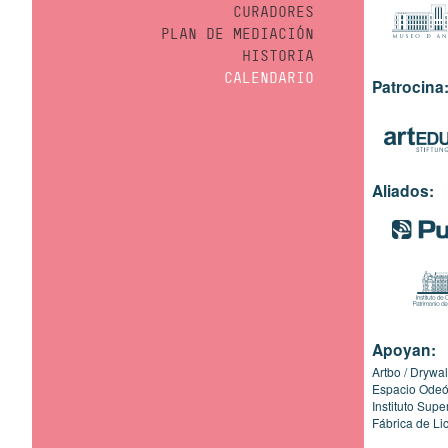
CURADORES
PLAN DE MEDIACIÓN
HISTORIA
CALENDARIO
Patrocina
Aliados:
Apoyan:
Artbo
Drywal
Espacio Ode
Instituto Sup
Fábrica de Li