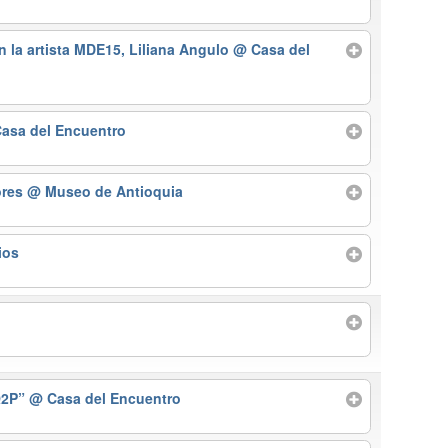
n la artista MDE15, Liliana Angulo
@ Casa del
asa del Encuentro
ores
@ Museo de Antioquia
ios
o
“Q2P”
@ Casa del Encuentro