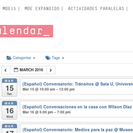
MDE15
MDE EXPANDIDO
ACTIVIDADES PARALELAS
alendar
Categories
Tags
MARCH 2016
MAR
(Español) Conversatorio: Tránsitos
@ Sala U, Univers
15
Mar 15 @ 10:00 am – 12:00 pm
Tue
MAR
(Español) Conversaciones en la casa con Wilson Díaz
16
Mar 16 @ 5:00 pm – 7:00 pm
Wed
MAR
(Español) Conversatorio: Medios para la paz
@ Museo 