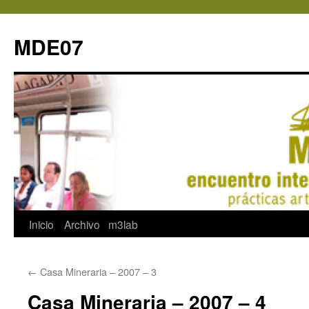
MDE07
Saltar
Inicio
Archivo
m3lab
al
←
Casa Mineraria – 2007 – 3
contenido
Casa Mineraria – 2007 – 4