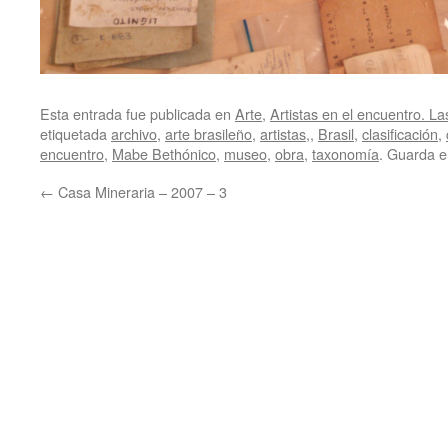
Esta entrada fue publicada en
Arte
,
Artistas en el encuentro. La
etiquetada
archivo
,
arte brasileño
,
artistas,
,
Brasil
,
clasificación
,
encuentro
,
Mabe Bethónico
,
museo
,
obra
,
taxonomía
. Guarda e
←
Casa Mineraria – 2007 – 3