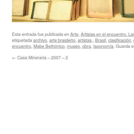
Esta entrada fue publicada en
Arte
,
Artistas en el encuentro. La
etiquetada
archivo
,
arte brasileño
,
artistas,
,
Brasil
,
clasificación
,
encuentro
,
Mabe Bethónico
,
museo
,
obra
,
taxonomía
. Guarda e
←
Casa Mineraria – 2007 – 2