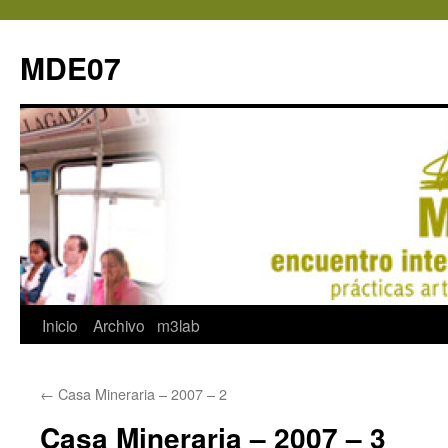
MDE07
Saltar
Inicio
Archivo
m3lab
al
←
Casa Mineraria – 2007 – 2
contenido
Casa Mineraria – 2007 – 3