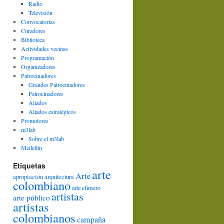
Radio
Televisión
Convocatorias
Curadores
Biblioteca
Actividades vecinas
Programación
Organizadores
Patrocinadores
Grandes Patrocinadores
Patrocinadores
Aliados
Aliados estratégicos
Promotores
m3lab
Sobre el m3lab
Medellín
Etiquetas
arte
Arte
apropiación
arquitectura
colombiano
arte efímero
artistas
arte público
artistas
colombianos
campaña