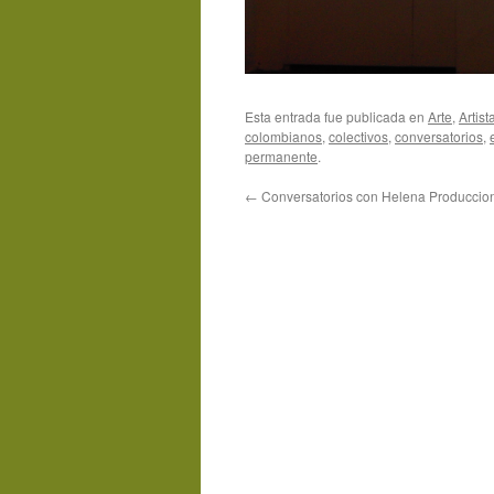
Esta entrada fue publicada en
Arte
,
Artis
colombianos
,
colectivos
,
conversatorios
,
permanente
.
←
Conversatorios con Helena Produccion