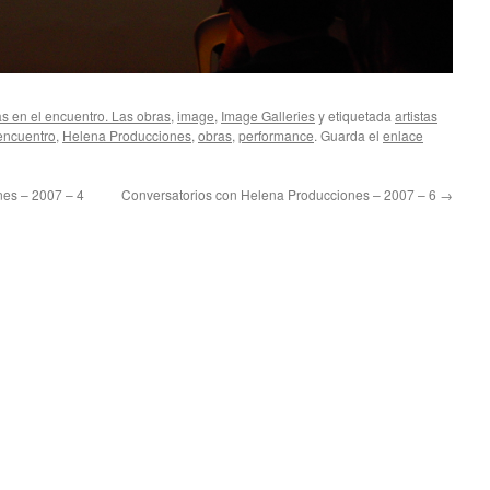
tas en el encuentro. Las obras
,
image
,
Image Galleries
y etiquetada
artistas
encuentro
,
Helena Producciones
,
obras
,
performance
. Guarda el
enlace
es – 2007 – 4
Conversatorios con Helena Producciones – 2007 – 6
→