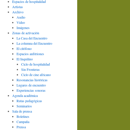
Espacios de hospitalidad
Artistas
Archivo
Audio
Video
Imágenes
Zonas de activación
La Casa del Encuentro
La columna del Encuentro
El citófono
Espacios anfitriones
El Inquilino
Ciclo de hospitalidad
Sin Fronteras
Ciclo de cine africano
Resonancias históricas
Lugares de encuentro
Experiencias sonoras
Agenda académica
Rutas pedagógicas
Seminarios
Sala de prensa
Boletines
Campaña
Prensa