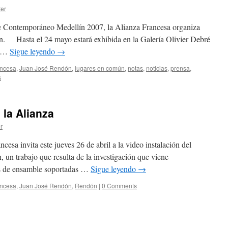
er
 Contemporáneo Medellín 2007, la Alianza Francesa organiza
n. Hasta el 24 mayo estará exhibida en la Galería Olivier Debré
n …
Sigue leyendo
→
ancesa
,
Juan José Rendón
,
lugares en común
,
notas
,
noticias
,
prensa
,
s
la Alianza
r
a invita este jueves 26 de abril a la video instalación del
 un trabajo que resulta de la investigación que viene
cas de ensamble soportadas …
Sigue leyendo
→
ancesa
,
Juan José Rendón
,
Rendón
|
0 Comments