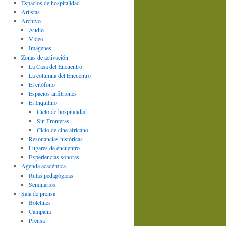
Espacios de hospitalidad
Artistas
Archivo
Audio
Video
Imágenes
Zonas de activación
La Casa del Encuentro
La columna del Encuentro
El citófono
Espacios anfitriones
El Inquilino
Ciclo de hospitalidad
Sin Fronteras
Ciclo de cine africano
Resonancias históricas
Lugares de encuentro
Experiencias sonoras
Agenda académica
Rutas pedagógicas
Seminarios
Sala de prensa
Boletines
Campaña
Prensa