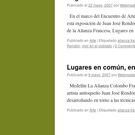
Publicado el
22 mayo, 2007
por
Webmast
En el marco del Encuentro de Arte
está exposición de Juan José Rendó
de la Alianza Francesa, Lugares e
Publicado en
Arte
|
Etiquetado
alianza fr
Rendón
,
vivir en el poblado
|
0 Comment
Lugares en común, en 
Publicado el
9 mayo, 2007
por
Webmaste
Medellín La Alianza Colombo Frances
artista antioqueño Juan José Rendón,
desarrollando en torno a las técni
Publicado en
Arte
|
Etiquetado
alianza fr