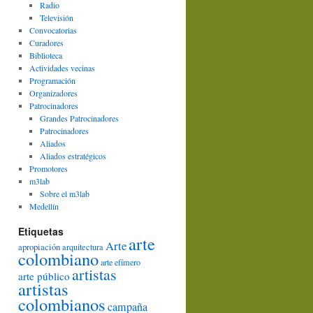
Radio
Televisión
Convocatorias
Curadores
Biblioteca
Actividades vecinas
Programación
Organizadores
Patrocinadores
Grandes Patrocinadores
Patrocinadores
Aliados
Aliados estratégicos
Promotores
m3lab
Sobre el m3lab
Medellín
Etiquetas
arte
Arte
apropiación
arquitectura
colombiano
arte efímero
artistas
arte público
artistas
colombianos
campaña