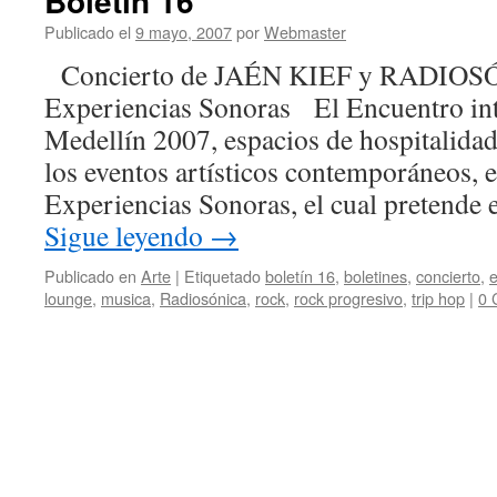
Boletín 16
Publicado el
9 mayo, 2007
por
Webmaster
Concierto de JAÉN KIEF y RADIOS
Experiencias Sonoras El Encuentro int
Medellín 2007, espacios de hospitalidad
los eventos artísticos contemporáneos, e
Experiencias Sonoras, el cual pretende 
Sigue leyendo
→
Publicado en
Arte
|
Etiquetado
boletín 16
,
boletines
,
concierto
,
e
lounge
,
musica
,
Radiosónica
,
rock
,
rock progresivo
,
trip hop
|
0 