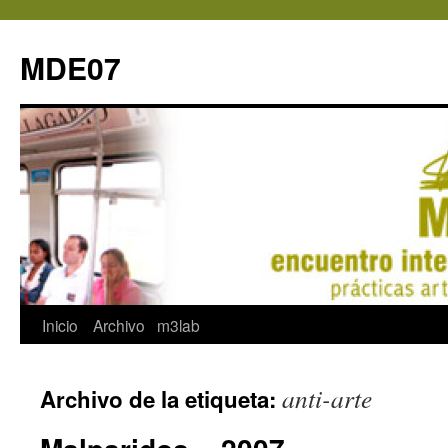
MDE07
Saltar
Inicio
Archivo
m3lab
al
anti-arte
Archivo de la etiqueta:
contenido