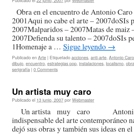
Publicado el
22 junio, 2007
por
Webmaster
Obra en el encuentro de Antonio Ca
2001Aqui no cabe el arte – 2007doSIs p
2007Malparidos – 2007Matas de maiz 
2007Defienda su talento – 2007doSIs p
1Homenaje a …
Sigue leyendo
→
Publicado en
Arte
|
Etiquetado
acciones
,
anti-arte
,
Antonio Caro
dibujo
,
encuentro
,
estrategias pop
,
instalaciones
,
localismo
,
obr
serigrafía
|
0 Comments
Un artista muy caro
Publicado el
13 junio, 2007
por
Webmaster
Un artista muy caro Antonio Ca
indispensable del arte contemporáneo na
dejó sus obras y también sus ideas en e