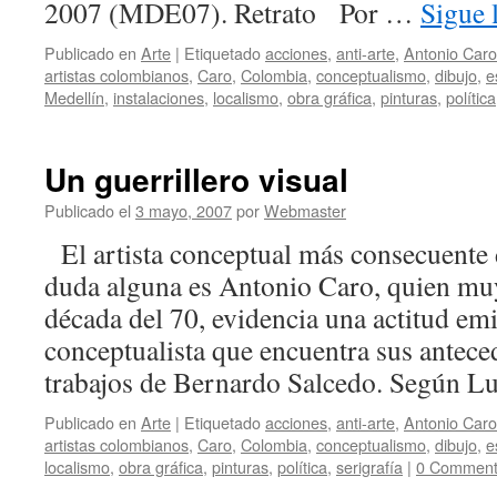
2007 (MDE07). Retrato Por …
Sigue 
Publicado en
Arte
|
Etiquetado
acciones
,
anti-arte
,
Antonio Caro
artistas colombianos
,
Caro
,
Colombia
,
conceptualismo
,
dibujo
,
e
Medellín
,
instalaciones
,
localismo
,
obra gráfica
,
pinturas
,
política
Un guerrillero visual
Publicado el
3 mayo, 2007
por
Webmaster
El artista conceptual más consecuente d
duda alguna es Antonio Caro, quien mu
década del 70, evidencia una actitud e
conceptualista que encuentra sus antece
trabajos de Bernardo Salcedo. Según 
Publicado en
Arte
|
Etiquetado
acciones
,
anti-arte
,
Antonio Caro
artistas colombianos
,
Caro
,
Colombia
,
conceptualismo
,
dibujo
,
e
localismo
,
obra gráfica
,
pinturas
,
política
,
serigrafía
|
0 Comment