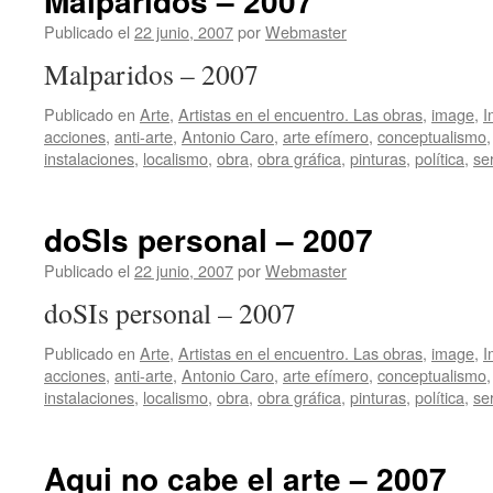
Malparidos – 2007
Publicado el
22 junio, 2007
por
Webmaster
Malparidos – 2007
Publicado en
Arte
,
Artistas en el encuentro. Las obras
,
image
,
I
acciones
,
anti-arte
,
Antonio Caro
,
arte efímero
,
conceptualismo
instalaciones
,
localismo
,
obra
,
obra gráfica
,
pinturas
,
política
,
ser
doSIs personal – 2007
Publicado el
22 junio, 2007
por
Webmaster
doSIs personal – 2007
Publicado en
Arte
,
Artistas en el encuentro. Las obras
,
image
,
I
acciones
,
anti-arte
,
Antonio Caro
,
arte efímero
,
conceptualismo
instalaciones
,
localismo
,
obra
,
obra gráfica
,
pinturas
,
política
,
ser
Aqui no cabe el arte – 2007