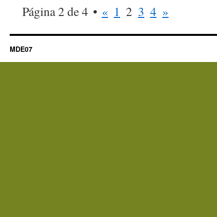
Página 2 de 4
«
1
2
3
4
»
MDE07