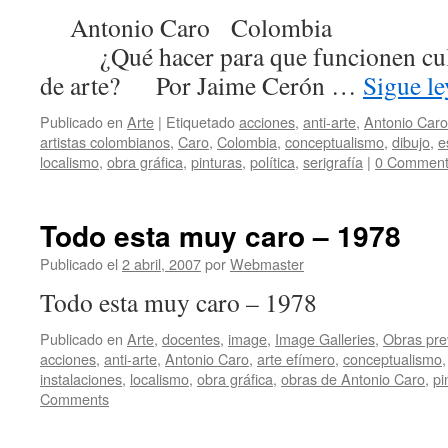
Antonio Caro Colombia Ca
¿Qué hacer para que funcionen cult
de arte? Por Jaime Cerón …
Sigue l
Publicado en
Arte
|
Etiquetado
acciones
,
anti-arte
,
Antonio Caro
artistas colombianos
,
Caro
,
Colombia
,
conceptualismo
,
dibujo
,
e
localismo
,
obra gráfica
,
pinturas
,
política
,
serigrafía
|
0 Comment
Todo esta muy caro – 1978
Publicado el
2 abril, 2007
por
Webmaster
Todo esta muy caro – 1978
Publicado en
Arte
,
docentes
,
image
,
Image Galleries
,
Obras prev
acciones
,
anti-arte
,
Antonio Caro
,
arte efímero
,
conceptualismo
instalaciones
,
localismo
,
obra gráfica
,
obras de Antonio Caro
,
pi
Comments