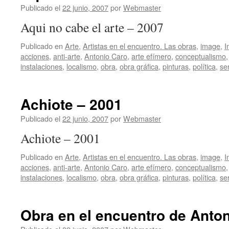
Publicado el
22 junio, 2007
por
Webmaster
Aqui no cabe el arte – 2007
Publicado en
Arte
,
Artistas en el encuentro. Las obras
,
image
,
I
acciones
,
anti-arte
,
Antonio Caro
,
arte efímero
,
conceptualismo
instalaciones
,
localismo
,
obra
,
obra gráfica
,
pinturas
,
política
,
ser
Achiote – 2001
Publicado el
22 junio, 2007
por
Webmaster
Achiote – 2001
Publicado en
Arte
,
Artistas en el encuentro. Las obras
,
image
,
I
acciones
,
anti-arte
,
Antonio Caro
,
arte efímero
,
conceptualismo
instalaciones
,
localismo
,
obra
,
obra gráfica
,
pinturas
,
política
,
ser
Obra en el encuentro de Anto