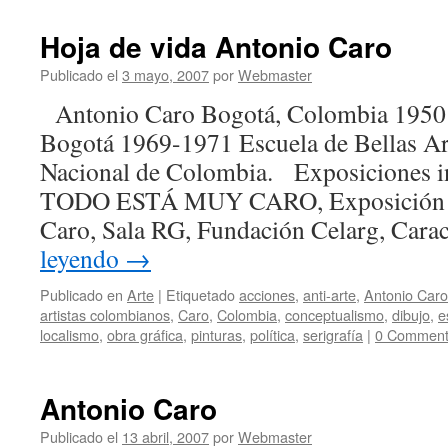
Hoja de vida Antonio Caro
Publicado el
3 mayo, 2007
por
Webmaster
Antonio Caro Bogotá, Colombia 1950 V
Bogotá 1969-1971 Escuela de Bellas Ar
Nacional de Colombia. Exposiciones i
TODO ESTÁ MUY CARO, Exposición an
Caro, Sala RG, Fundación Celarg, Cara
leyendo
→
Publicado en
Arte
|
Etiquetado
acciones
,
anti-arte
,
Antonio Caro
artistas colombianos
,
Caro
,
Colombia
,
conceptualismo
,
dibujo
,
e
localismo
,
obra gráfica
,
pinturas
,
política
,
serigrafía
|
0 Comment
Antonio Caro
Publicado el
13 abril, 2007
por
Webmaster