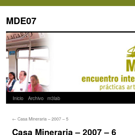
MDE07
Saltar
Inicio
Archivo
m3lab
al
←
Casa Mineraria – 2007 – 5
contenido
Casa Mineraria – 2007 – 6