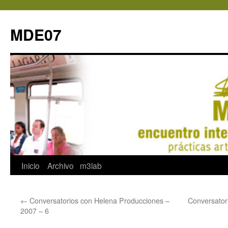
MDE07
Saltar
Inicio
Archivo
m3lab
al
←
Conversatorios con Helena Producciones –
Conversator
contenido
2007 – 6