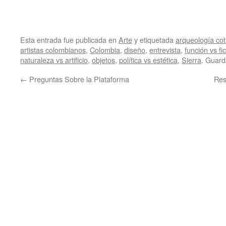
Esta entrada fue publicada en
Arte
y etiquetada
arqueología cot
artistas colombianos
,
Colombia
,
diseño
,
entrevista
,
función vs fi
naturaleza vs artificio
,
objetos
,
política vs estética
,
Sierra
. Guard
←
Preguntas Sobre la Plataforma
Res