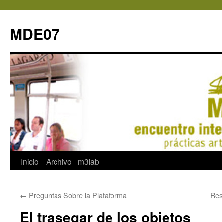
MDE07
Saltar
Inicio
Archivo
m3lab
al
←
Preguntas Sobre la Plataforma
Res
contenido
El trasegar de los objetos