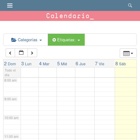
4:00 am
Calendario
5:00 am
Categorías
Etiquetas:
6:00 am
7:00 am
2
3
4
5
6
7
8
Dom
Lun
Mar
Mié
Jue
Vie
Sáb
Todo el
día
8:00 am
9:00 am
10:00 am
11:00 am