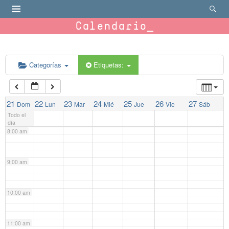
4:00 am
Calendario
5:00 am
Categorías
Etiquetas:
6:00 am
7:00 am
21
22
23
24
25
26
27
Dom
Lun
Mar
Mié
Jue
Vie
Sáb
Todo el
día
8:00 am
9:00 am
10:00 am
11:00 am