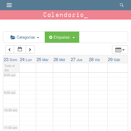
4:00 am
Calendario
5:00 am
Categorías
Etiquetas:
6:00 am
7:00 am
23
24
25
26
27
28
29
Dom
Lun
Mar
Mié
Jue
Vie
Sáb
Todo el
día
8:00 am
9:00 am
10:00 am
11:00 am