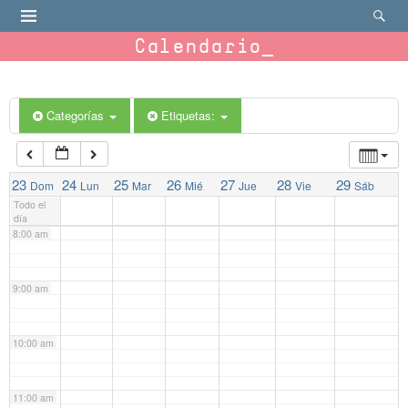
4:00 am
Calendario
5:00 am
Categorías
Etiquetas:
6:00 am
7:00 am
23
24
25
26
27
28
29
Dom
Lun
Mar
Mié
Jue
Vie
Sáb
Todo el
día
8:00 am
9:00 am
10:00 am
11:00 am