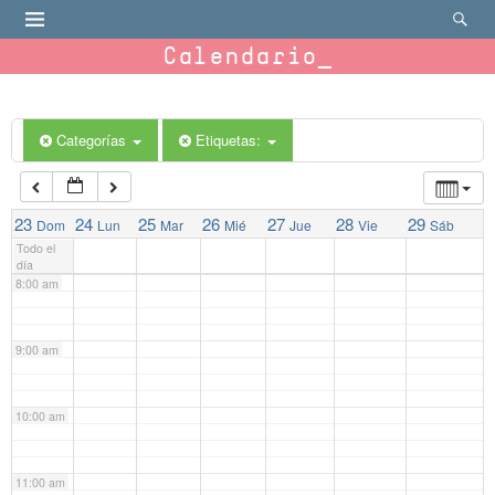
4:00 am
Calendario
5:00 am
Categorías
Etiquetas:
6:00 am
7:00 am
23
24
25
26
27
28
29
Dom
Lun
Mar
Mié
Jue
Vie
Sáb
Todo el
día
8:00 am
9:00 am
10:00 am
11:00 am