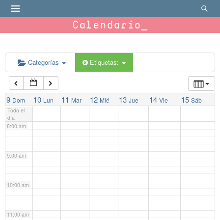
4:00 am
Calendario
5:00 am
Categorías
Etiquetas:
6:00 am
7:00 am
9
10
11
12
13
14
15
Dom
Lun
Mar
Mié
Jue
Vie
Sáb
Todo el
día
8:00 am
9:00 am
10:00 am
11:00 am