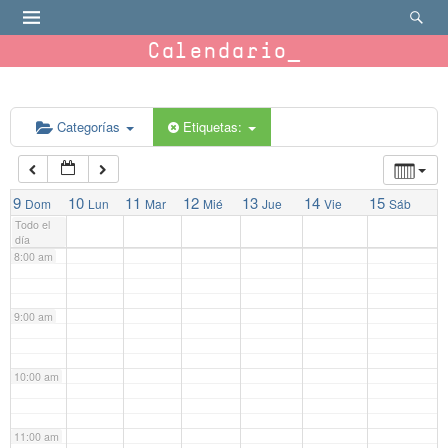
4:00 am
Calendario
5:00 am
Categorías
Etiquetas:
6:00 am
7:00 am
9
10
11
12
13
14
15
Dom
Lun
Mar
Mié
Jue
Vie
Sáb
Todo el
día
8:00 am
9:00 am
10:00 am
11:00 am