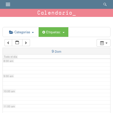
4:00 am
Calendario
5:00 am
6:00 am
Categorías
Etiquetas:
7:00 am
9
Dom
Todo el día
8:00 am
9:00 am
10:00 am
11:00 am