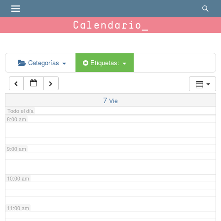
4:00 am
Calendario
5:00 am
6:00 am
Categorías
Etiquetas:
7:00 am
7
Vie
Todo el día
8:00 am
9:00 am
10:00 am
11:00 am