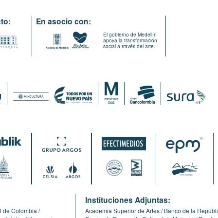
to:
En asocio con:
El gobierno de Medellín
apoya la transformación
social a través del arte.
:
Instituciones Adjuntas:
l de Colombia
Academia Superior de Artes
Banco de la Repúbl