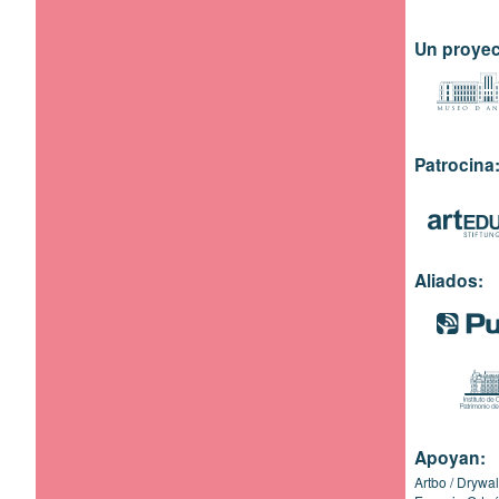
Un proyec
Patrocina
Aliados:
Apoyan:
Artbo
Drywal