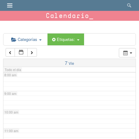
4:00 am
Calendario
5:00 am
6:00 am
Categorías
Etiquetas:
7:00 am
7
Vie
Todo el día
8:00 am
9:00 am
10:00 am
11:00 am