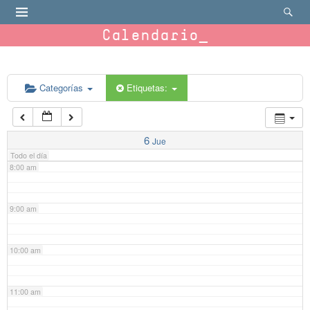
4:00 am
Calendario
5:00 am
6:00 am
Categorías
Etiquetas:
7:00 am
6
Jue
Todo el día
8:00 am
9:00 am
10:00 am
11:00 am