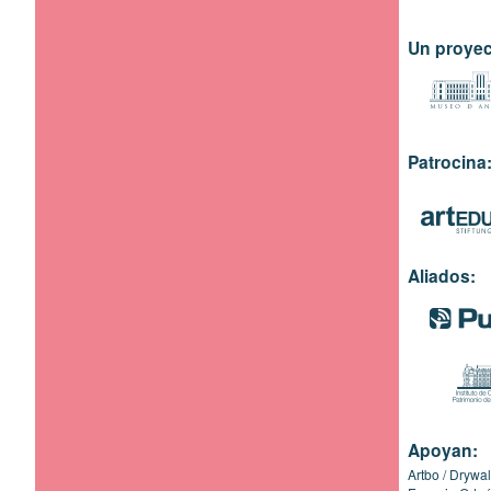
Un proyec
Patrocina
Aliados:
Apoyan:
Artbo
Drywal