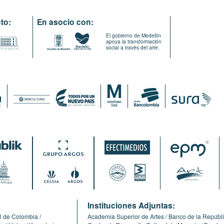
to:
En asocio con:
El gobierno de Medellín
apoya la transformación
social a través del arte.
:
Instituciones Adjuntas:
l de Colombia
Academia Superior de Artes
Banco de la Repúbl