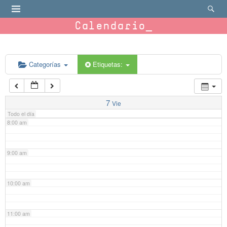
4:00 am
Calendario
5:00 am
6:00 am
Categorías
Etiquetas:
7:00 am
7
Vie
Todo el día
8:00 am
9:00 am
10:00 am
11:00 am