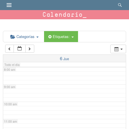
4:00 am
Calendario
5:00 am
6:00 am
Categorías
Etiquetas:
7:00 am
6
Jue
Todo el día
8:00 am
9:00 am
10:00 am
11:00 am