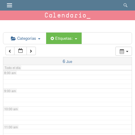
4:00 am
Calendario
5:00 am
6:00 am
Categorías
Etiquetas:
7:00 am
6
Jue
Todo el día
8:00 am
9:00 am
10:00 am
11:00 am