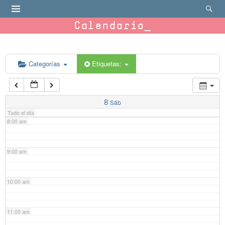
4:00 am
Calendario
5:00 am
6:00 am
Categorías
Etiquetas:
7:00 am
8
Sáb
Todo el día
8:00 am
9:00 am
10:00 am
11:00 am