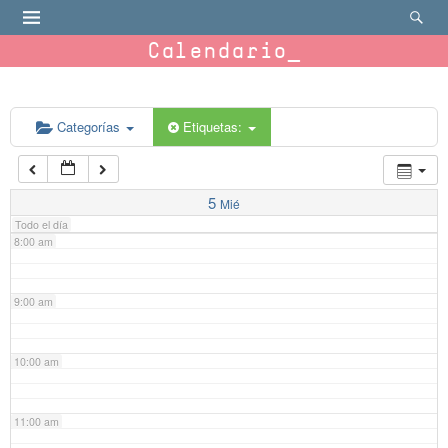
4:00 am
Calendario
5:00 am
6:00 am
Categorías
Etiquetas:
7:00 am
5
Mié
Todo el día
8:00 am
9:00 am
10:00 am
11:00 am