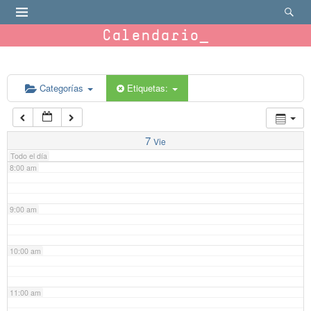
4:00 am
Calendario
5:00 am
6:00 am
Categorías
Etiquetas:
7:00 am
7
Vie
Todo el día
8:00 am
9:00 am
10:00 am
11:00 am