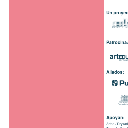
Un proyec
Patrocina
Aliados:
Apoyan:
Artbo
Drywal