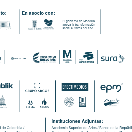
to:
En asocio con:
El gobierno de Medellín
apoya la transformación
social a través del arte.
:
Instituciones Adjuntas:
l de Colombia
Academia Superior de Artes
Banco de la Repúbl