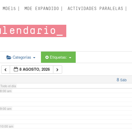
3:00 am
MDE15
MDE EXPANDIDO
ACTIVIDADES PARALELAS
4:00 am
alendario
5:00 am
6:00 am
Categorías
Etiquetas:
8 AGOSTO, 2026
7:00 am
8
Sáb
Todo el día
8:00 am
9:00 am
10:00 am