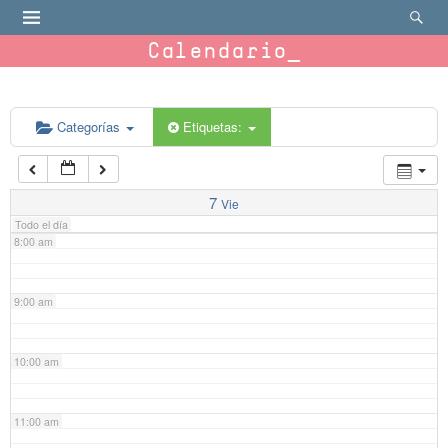
4:00 am
Calendario
5:00 am
6:00 am
Categorías
Etiquetas:
7:00 am
7
Vie
Todo el día
8:00 am
9:00 am
10:00 am
11:00 am