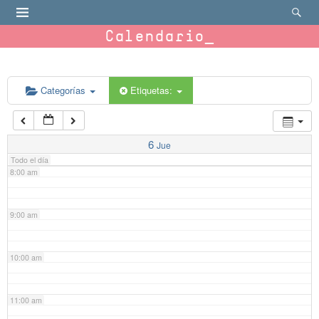
4:00 am
Calendario
5:00 am
6:00 am
Categorías
Etiquetas:
7:00 am
6
Jue
Todo el día
8:00 am
9:00 am
10:00 am
11:00 am