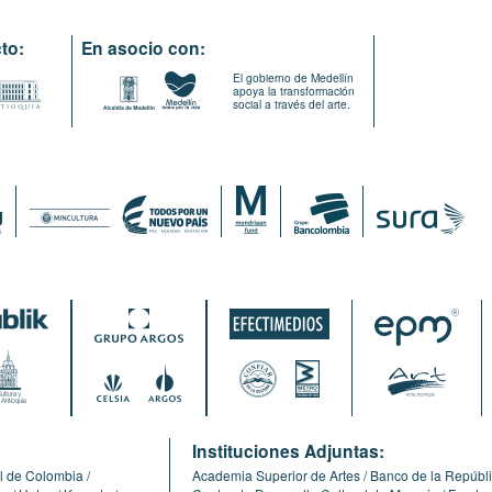
to:
En asocio con:
El gobierno de Medellín
apoya la transformación
social a través del arte.
:
Instituciones Adjuntas:
l de Colombia
Academia Superior de Artes
Banco de la Repúbl