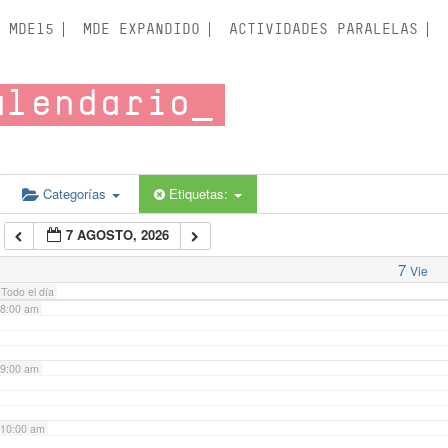
3:00 am
MDE15
MDE EXPANDIDO
ACTIVIDADES PARALELAS
4:00 am
alendario
5:00 am
6:00 am
Categorías
Etiquetas:
7 AGOSTO, 2026
7:00 am
7
Vie
Todo el día
8:00 am
9:00 am
10:00 am