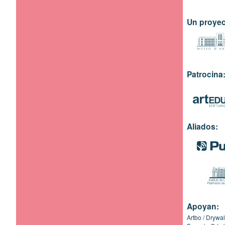
Un proyec
Patrocina
Aliados:
Apoyan:
Artbo
Drywal