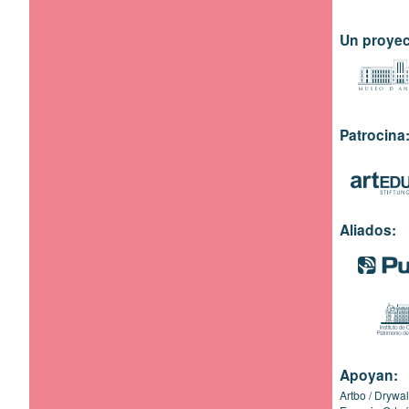
Un proyec
Patrocina
Aliados:
Apoyan:
Artbo
Drywal