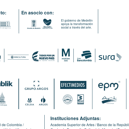
to:
En asocio con:
El gobierno de Medellín
apoya la transformación
social a través del arte.
:
Instituciones Adjuntas:
l de Colombia
Academia Superior de Artes
Banco de la Repúbl