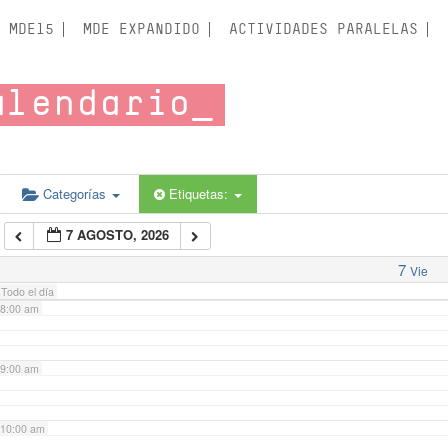
3:00 am
MDE15
MDE EXPANDIDO
ACTIVIDADES PARALELAS
4:00 am
alendario
5:00 am
6:00 am
Categorías
Etiquetas:
7 AGOSTO, 2026
7:00 am
7
Vie
Todo el día
8:00 am
9:00 am
10:00 am