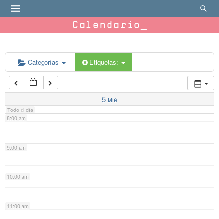
4:00 am
Calendario
5:00 am
6:00 am
Categorías
Etiquetas:
7:00 am
5
Mié
Todo el día
8:00 am
9:00 am
10:00 am
11:00 am