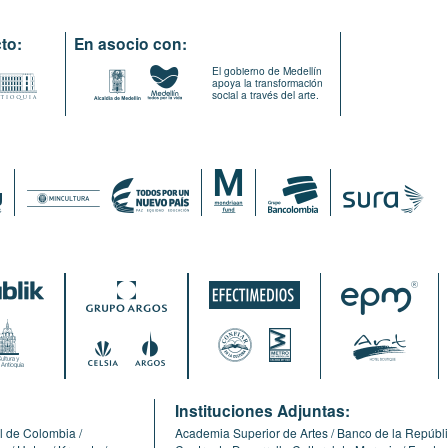
to:
En asocio con:
El gobierno de Medellín
apoya la transformación
social a través del arte.
:
Instituciones Adjuntas:
l de Colombia
Academia Superior de Artes
Banco de la Repúbl