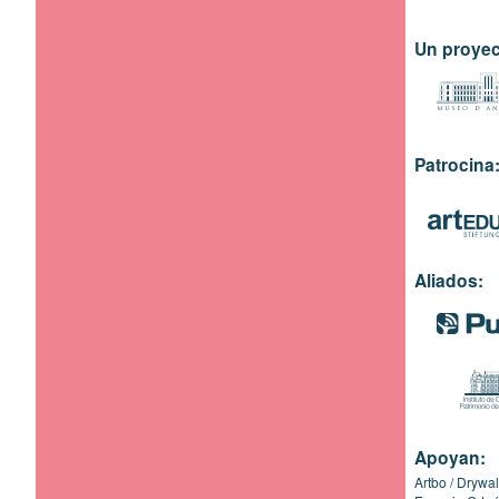
Un proyec
Patrocina
Aliados:
Apoyan:
Artbo
Drywal