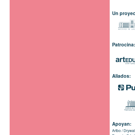
Un proyec
Patrocina
Aliados:
Apoyan:
Artbo
Drywal