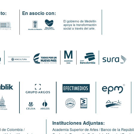
to:
En asocio con:
El gobierno de Medellín
apoya la transformación
social a través del arte.
:
Instituciones Adjuntas:
l de Colombia
Academia Superior de Artes
Banco de la Repúbl