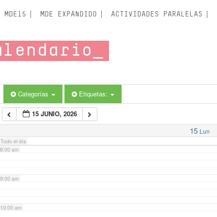
3:00 am
MDE15
MDE EXPANDIDO
ACTIVIDADES PARALELAS
4:00 am
alendario
5:00 am
6:00 am
Categorías
Etiquetas:
15 JUNIO, 2026
7:00 am
15
Lun
Todo el día
8:00 am
9:00 am
10:00 am