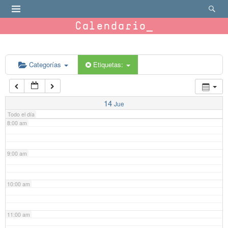
4:00 am
Calendario
5:00 am
6:00 am
Categorías
Etiquetas:
7:00 am
14
Jue
Todo el día
8:00 am
9:00 am
10:00 am
11:00 am