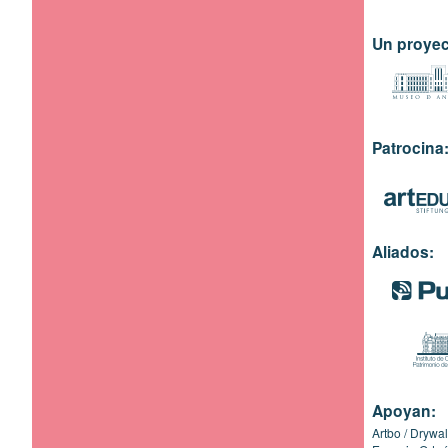
Un proyec
Patrocina
Aliados:
Apoyan:
Artbo
Drywal