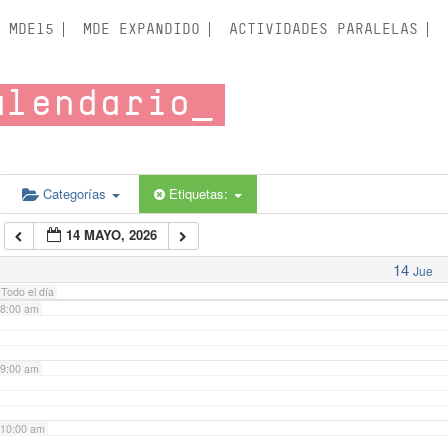
3:00 am
MDE15
MDE EXPANDIDO
ACTIVIDADES PARALELAS
4:00 am
alendario
5:00 am
6:00 am
Categorías
Etiquetas:
14 MAYO, 2026
7:00 am
14
Jue
Todo el día
8:00 am
9:00 am
10:00 am