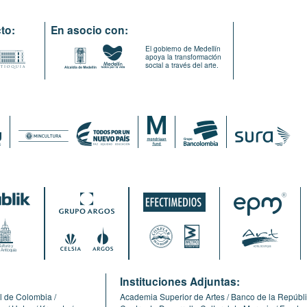
to:
En asocio con:
El gobierno de Medellín
apoya la transformación
social a través del arte.
:
Instituciones Adjuntas:
l de Colombia
Academia Superior de Artes
Banco de la Repúbl