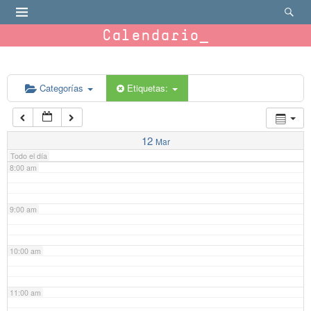
4:00 am
Calendario
5:00 am
6:00 am
Categorías
Etiquetas:
7:00 am
12
Mar
Todo el día
8:00 am
9:00 am
10:00 am
11:00 am